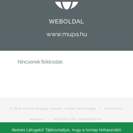
WEBOLDAL
www.mupa.hu
Nincsenek fiókirodák
© 2018 MUISZ Magyar Utazási Irodák Szövetsége |
Készítette:
WebForU
| MINDEN JOG FENNTARTVA
Kedves Látogató! Tájékoztatjuk, hogy a honlap felhasználói