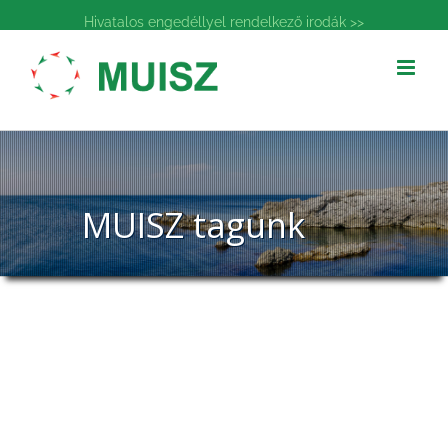
Kihagyás
Hivatalos engedéllyel rendelkező irodák >>
MUISZ tagunk
MUISZ tagunk