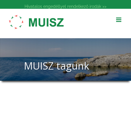
Kihagyás
Hivatalos engedéllyel rendelkező irodák >>
MUISZ tagunk
MUISZ tagunk