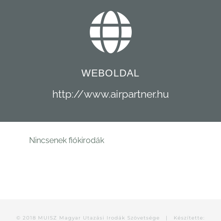
WEBOLDAL
http://www.airpartner.hu
Nincsenek fiókirodák
© 2018 MUISZ Magyar Utazási Irodák Szövetsége |
Készítette: