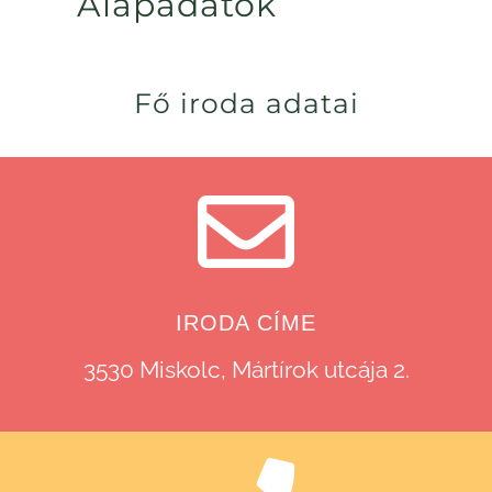
Alapadatok
Fő iroda adatai
IRODA CÍME
3530 Miskolc, Mártírok utcája 2.