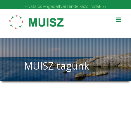
Kihagyás
Hivatalos engedéllyel rendelkező irodák >>
MUISZ tagunk
MUISZ tagunk