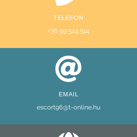
TELEFON
+36 99 524 514
EMAIL
escort96@t-online.hu