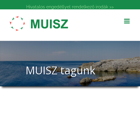
Kihagyás
Hivatalos engedéllyel rendelkező irodák >>
MUISZ tagunk
MUISZ tagunk