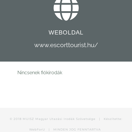
WEBOLDAL
www.escorttourist.hu/
Nincsenek fiókirodák
© 2018 MUISZ Magyar Utazási Irodák Szövetsége |
Készítette:
WebForU
| MINDEN JOG FENNTARTVA