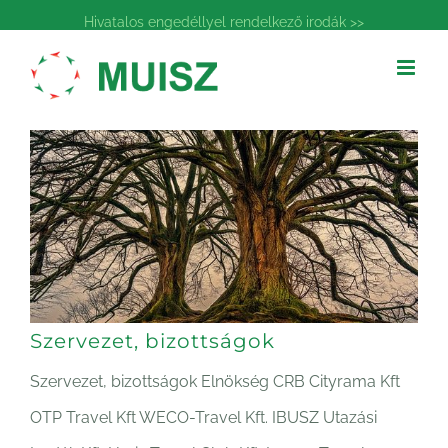
Kihagyás
Hivatalos engedéllyel rendelkező irodák >>
Szervezet, bizottságok
Szervezet, bizottságok Elnökség CRB Cityrama Kft
OTP Travel Kft WECO-Travel Kft. IBUSZ Utazási