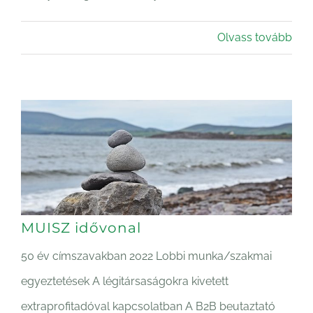
Olvass tovább
MUISZ idővonal
50 év címszavakban 2022 Lobbi munka/szakmai
egyeztetések A légitársaságokra kivetett
extraprofitadóval kapcsolatban A B2B beutaztató