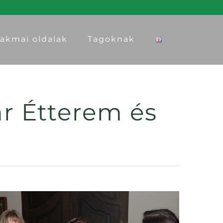
akmai oldalak
Tagoknak
ár Étterem és