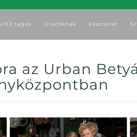
UISZ tagok
Utazóknak
Kapcsolat
Sz
ora az Urban Bety
ényközpontban